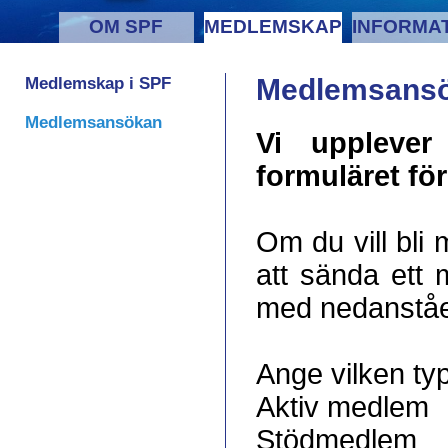
OM SPF
MEDLEMSKAP
INFORMA
Medlemskap i SPF
Medlemsans
Medlemsansökan
Vi upplever
formuläret f
Om du vill bli 
att sända ett m
med nedanståe
Ange vilken t
Aktiv medlem
Stödmedlem