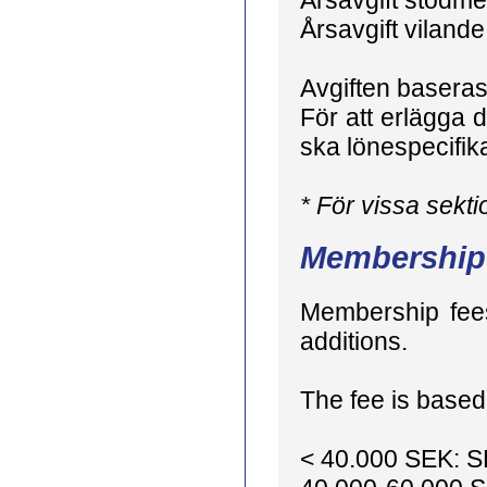
Årsavgift stödme
Årsavgift viland
Avgiften baseras
För att erlägga d
ska lönespecifika
* För vissa sekti
Membership
Membership fees
additions.
The fee is based
< 40.000 SEK: S