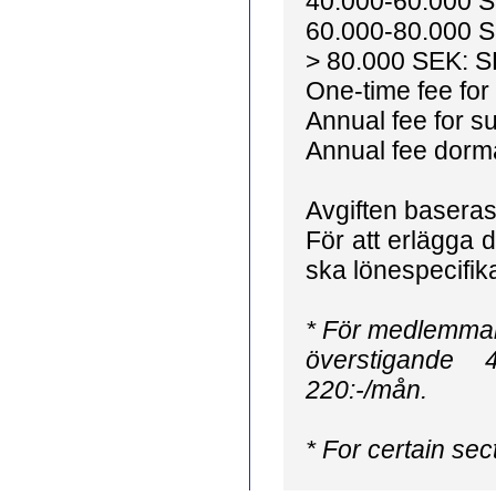
40.000-60.000 S
60.000-80.000 S
> 80.000 SEK: S
One-time fee fo
Annual fee for 
Annual fee dor
Avgiften baseras
För att erlägga d
ska lönespecifika
* För medlemmar
överstigande 
220:-/mån.
* For certain sec